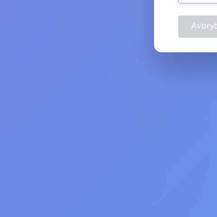
Avbry